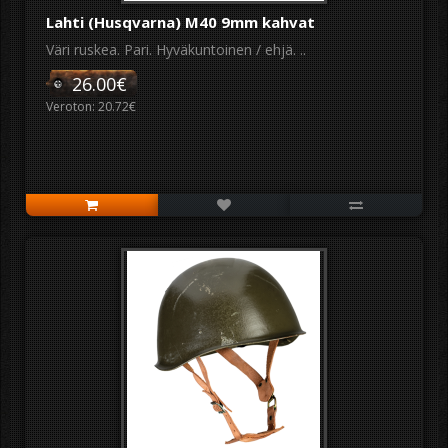
Lahti (Husqvarna) M40 9mm kahvat
Väri ruskea. Pari. Hyväkuntoinen / ehjä. ..
26.00€
Veroton: 20.72€