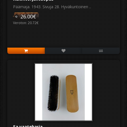
Päämaja. 1943. Sivuja 28. Hyväkuntoinen ..
26.00€
Veroton: 20.72€
Sa vaateharja