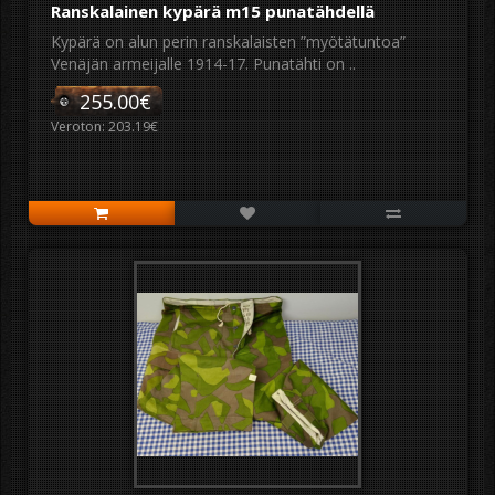
Ranskalainen kypärä m15 punatähdellä
Kypärä on alun perin ranskalaisten ”myötätuntoa”
Venäjän armeijalle 1914-17. Punatähti on ..
255.00€
Veroton: 203.19€