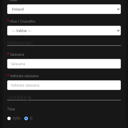
Alue / Osavaltio
Salasanasi
Salasana
Vahvista salasana
Uutiskirje
Tilaa
Kyllä
Ei