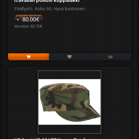
Itävallan poliisin koppalakki
Päällystö. Koko 60. Hyvä kuntoinen. ..
80.00€
Veroton: 63.75€