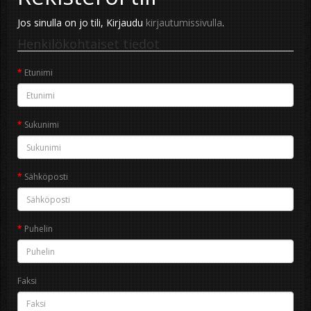
Jos sinulla on jo tili, Kirjaudu
kirjautumissivulla
.
Henkilökohtaiset tiedot
Etunimi
Sukunimi
Sähköposti
Puhelin
Faksi