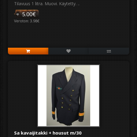
Tilavuus 1 litra. Muovi. Käytetty. ..
5.00€
Veroton: 3.98€
Sa kavaijitakki + housut m/30