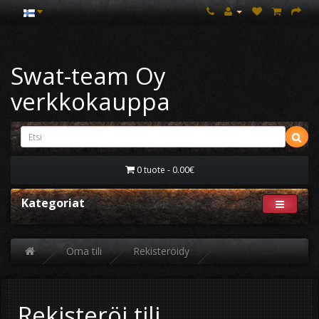
Swat-team Oy
verkkokauppa
0 tuote - 0.00€
Kategoriat
Oma tili
Rekisteröidy
Rekisteröi tili