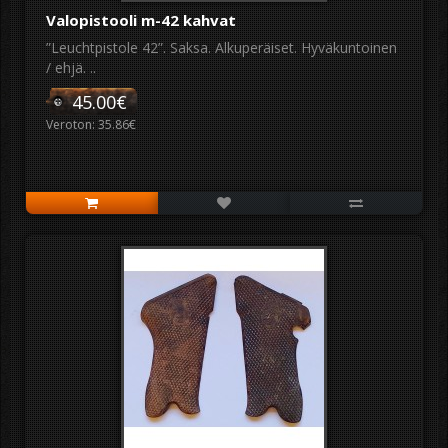
Valopistooli m-42 kahvat
”Leuchtpistole 42”. Saksa. Alkuperäiset. Hyväkuntoinen
/ ehjä. ..
45.00€
Veroton: 35.86€