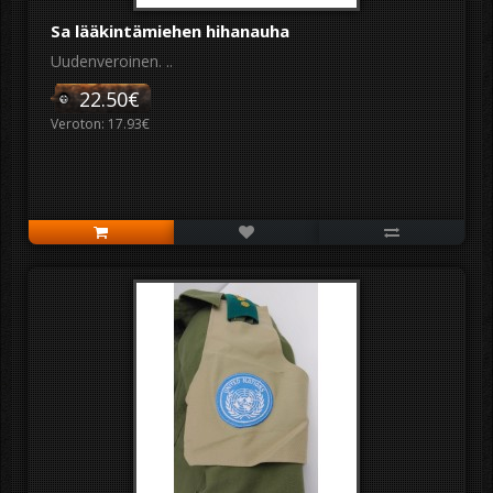
Sa lääkintämiehen hihanauha
Uudenveroinen. ..
22.50€
Veroton: 17.93€