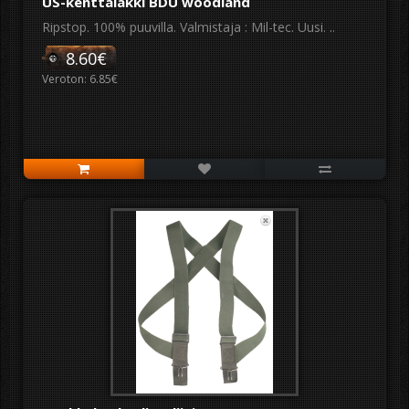
US-kenttälakki BDU woodland
Ripstop. 100% puuvilla. Valmistaja : Mil-tec. Uusi. ..
8.60€
Veroton: 6.85€