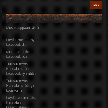
Musakauppaan tästä
Löydät meidät myös
facebookista
Militariamarkkinat
facebookissa
Tutustu myös
Hennala herää
facebook-ryhmään
Tutustu myös
Hennala herää ry:n
kotisivuihin
Löydät ensimmäisen
Hennalan
kasarmialueen