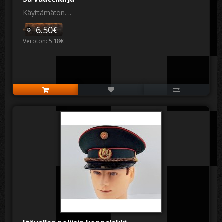
Käyttämätön. ..
6.50€
Veroton: 5.18€