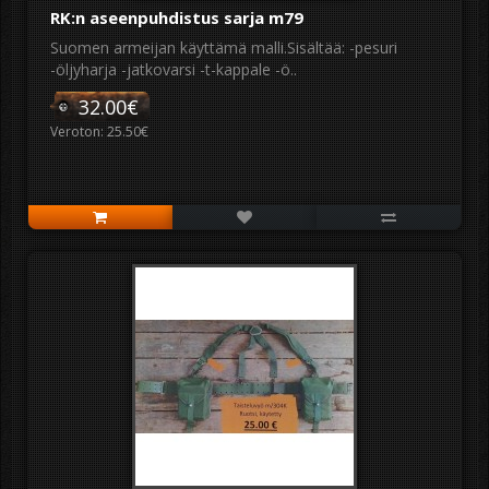
RK:n aseenpuhdistus sarja m79
Suomen armeijan käyttämä malli.Sisältää: -pesuri
-öljyharja -jatkovarsi -t-kappale -ö..
32.00€
Veroton: 25.50€