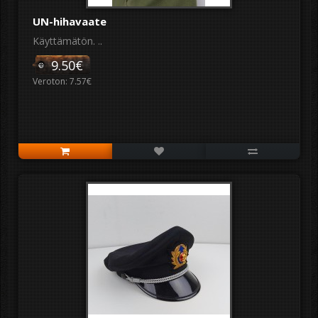
UN-hihavaate
Käyttämätön. ..
9.50€
Veroton: 7.57€