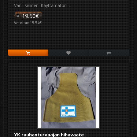
Väri : sininen. Käyttämätön. ..
19.50€
Veroton: 15.54€
YK rauhanturvaajan hihavaate