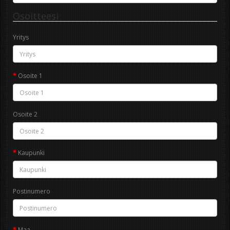
Osoitteesi
Yritys
Osoite 1
Osoite 2
Kaupunki
Postinumero
Maa