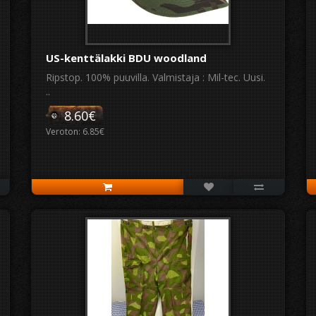
US-kenttälakki BDU woodland
Ripstop. 100% puuvilla. Valmistaja : Mil-tec. Uusi.
..
8.60€
Veroton: 6.85€