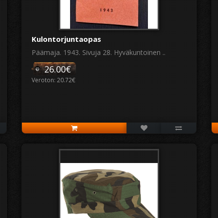
Kulontorjuntaopas
Päämaja. 1943. Sivuja 28. Hyväkuntoinen ..
26.00€
Veroton: 20.72€