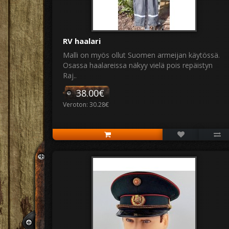
RV haalari
Malli on myös ollut Suomen armeijan käytössä.
Osassa haalareissa näkyy vielä pois repäistyn
Raj..
38.00€
Veroton: 30.28€