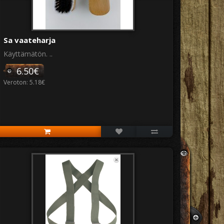
Sa vaateharja
Käyttämätön. ..
6.50€
Veroton: 5.18€