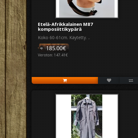
Etelä-Afrikkalainen M87
komposiittikypärä
Koko 60-61cm. Käytetty. ..
185.00€
Veroton: 147.41€