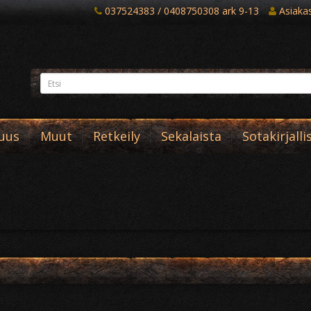
037524383 / 0408750308 ark 9-13
Asiakast
suus
Muut
Retkeily
Sekalaista
Sotakirjalli