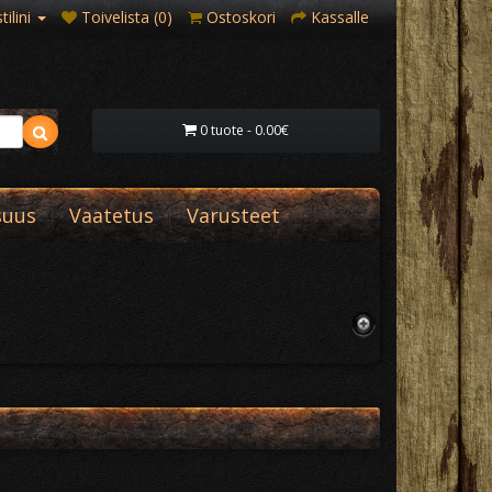
ilini
Toivelista (0)
Ostoskori
Kassalle
0 tuote - 0.00€
suus
Vaatetus
Varusteet