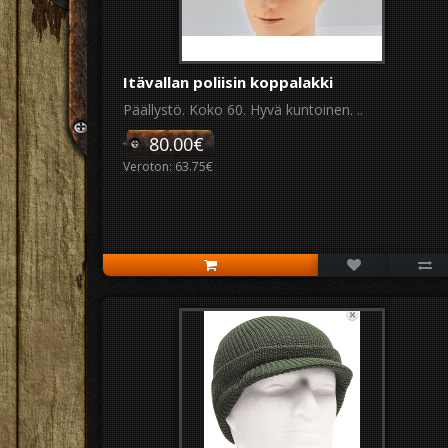
Itävallan poliisin koppalakki
Päällystö. Koko 60. Hyvä kuntoinen. ..
80.00€
Veroton: 63.75€