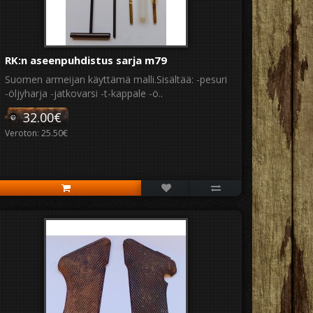
RK:n aseenpuhdistus sarja m79
Suomen armeijan käyttämä malli.Sisältää: -pesuri
-öljyharja -jatkovarsi -t-kappale -ö..
32.00€
Veroton: 25.50€