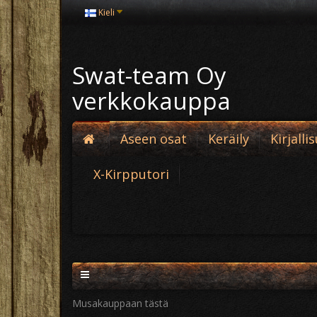
Kieli
Swat-team Oy
verkkokauppa
Aseen osat
Keräily
Kirjalli
X-Kirpputori
Musakauppaan tästä