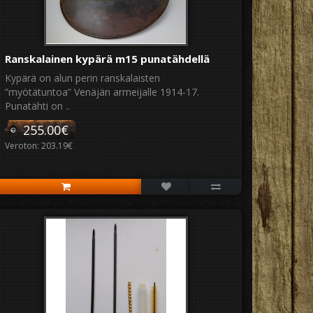
Ranskalainen kypärä m15 punatähdellä
Kypärä on alun perin ranskalaisten
”myötätuntoa” Venäjän armeijalle 1914-17.
Punatähti on ..
255.00€
Veroton: 203.19€