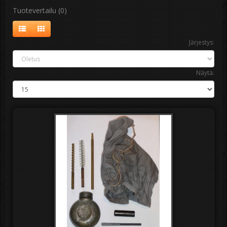
Tuotevertailu (0)
Järjestys:
Näytä: