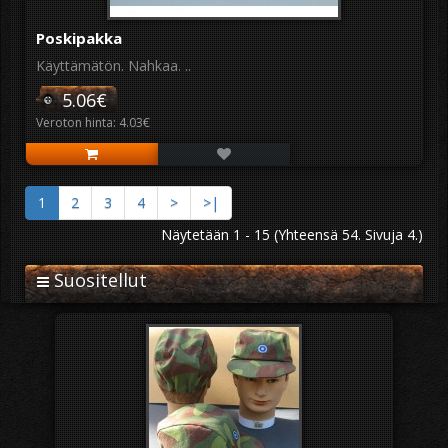
Poskipakka
Käyttämätön. Nahkaa. ..
5.06€
Veroton hinta: 4.03€
1
2
3
4
>
>|
Näytetään 1 - 15 (Yhteensä 54. Sivuja 4.)
Suositellut