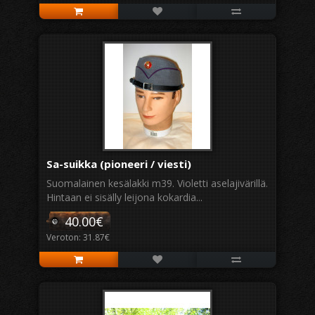
Sa-suikka (pioneeri / viesti)
Suomalainen kesälakki m39. Violetti aselajivärillä.
Hintaan ei sisälly leijona kokardia...
40.00€
Veroton: 31.87€