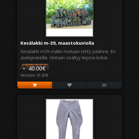
Kesälakki m-39, maastokuviolla
Kesälakki m39 mallin mukaan tehty päähine. Eri
aselajiväreillä. Hintaan sisältyy leijona kokar..
40.00€
Veroton: 31.87€