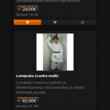
samankokoiseen lokeroon.Käyttämätön...
24.00€
Veroton: 19.12€
Lumipuku (vanha malli)
2-osainen housuissa vyötärö-ja
lahjekiristysnarut sekä avotaskut ja sepalus.
Materiaali: puuvilla..
65.00€
Veroton: 51.79€