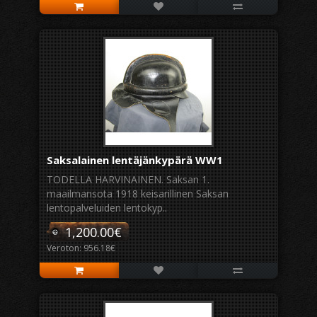
Saksalainen lentäjänkypärä WW1
TODELLA HARVINAINEN. Saksan 1.
maailmansota 1918 keisarillinen Saksan
lentopalveluiden lentokyp..
1,200.00€
Veroton: 956.18€