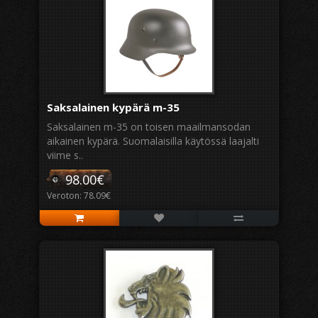
Saksalainen kypärä m-35
Saksalainen m-35 on toisen maailmansodan
aikainen kypärä. Suomalaisilla käytössä laajalti
viime s..
98.00€
Veroton: 78.09€