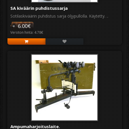
SA kiväärin puhdistussarja
Sotilaskiväärin puhdistus sarja öljypullolla. Käytetty. ..
6.00€
Veroton hinta: 4.78€
Ampumaharjoituslaite.