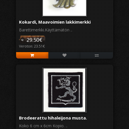
Kokardi, Maavoimien lakkimerkki
Barettimerkki.Käyttämätön ..
29.50€
Veroton: 23.51€
Brodeerattu hihaleijona musta.
Koko 6 cm x 6cm Kopio. ..