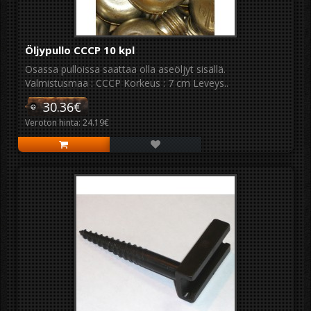
Öljypullo CCCP 10 kpl
Osassa pulloissa saattaa olla aseöljyt sisällä.
Valmistusmaa : CCCP Korkeus : 7 cm Leveys..
30.36€
Veroton hinta: 24.19€