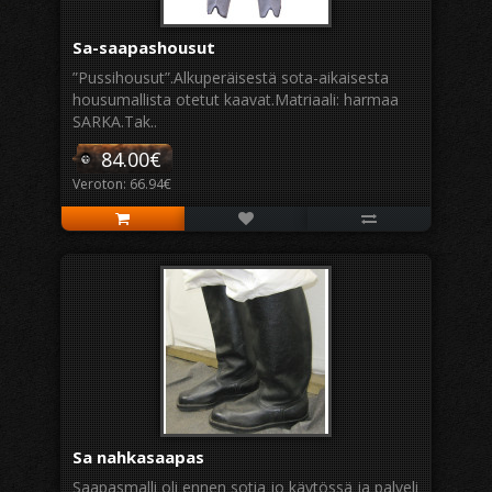
Sa-saapashousut
”Pussihousut”.Alkuperäisestä sota-aikaisesta
housumallista otetut kaavat.Matriaali: harmaa
SARKA.Tak..
84.00€
Veroton: 66.94€
Sa nahkasaapas
Saapasmalli oli ennen sotia jo käytössä ja palveli