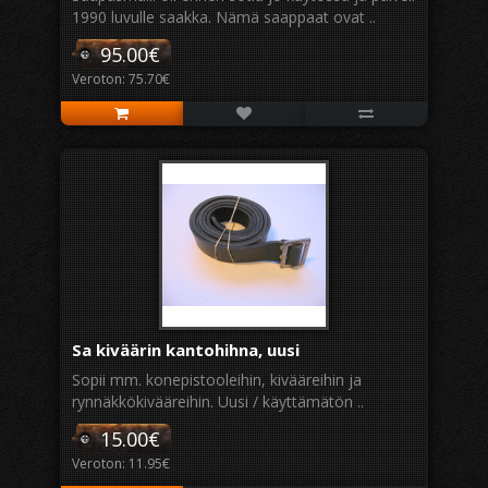
1990 luvulle saakka. Nämä saappaat ovat ..
95.00€
Veroton: 75.70€
Sa kiväärin kantohihna, uusi
Sopii mm. konepistooleihin, kivääreihin ja
rynnäkkökivääreihin. Uusi / käyttämätön ..
15.00€
Veroton: 11.95€