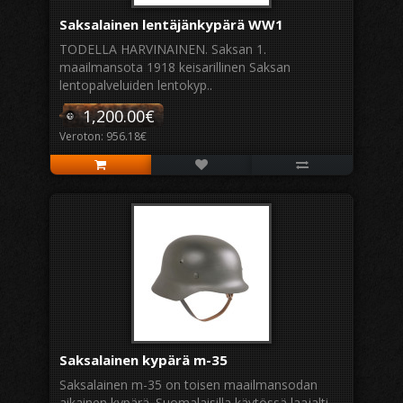
Saksalainen lentäjänkypärä WW1
TODELLA HARVINAINEN. Saksan 1.
maailmansota 1918 keisarillinen Saksan
lentopalveluiden lentokyp..
1,200.00€
Veroton: 956.18€
Saksalainen kypärä m-35
Saksalainen m-35 on toisen maailmansodan
aikainen kypärä. Suomalaisilla käytössä laajalti