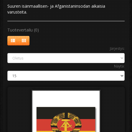
Suuren isänmaallisen- ja Afganistaninsodan aikaisia
varusteita.
Tuotevertailu (0)
Järjestys:
Näytä: