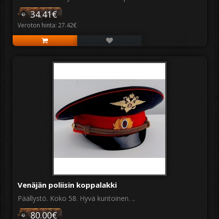
34.41€
Veroton hinta: 27.42€
Venäjän poliisin koppalakki
Päällystö. Koko 58. Hyvä kuntoinen. ..
80.00€