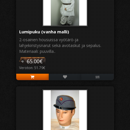
Lumipuku (vanha malli)
2-osainen housuissa vyötärö-ja
lahjekiristysnarut sekä avotaskut ja sepalus.
Materiaali: puuvilla..
65.00€
Veroton: 51.79€