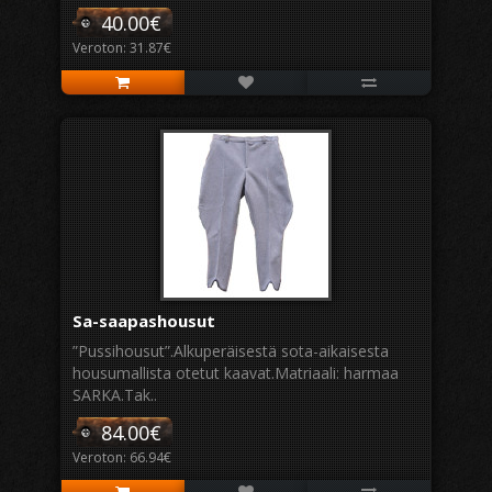
40.00€
Veroton: 31.87€
Sa-saapashousut
”Pussihousut”.Alkuperäisestä sota-aikaisesta
housumallista otetut kaavat.Matriaali: harmaa
SARKA.Tak..
84.00€
Veroton: 66.94€