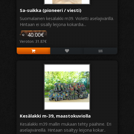
Sa-suikka (pioneeri / viesti)
Suomalainen kesälakki m39. Violetti aselajivärillä.
Hintaan ei sisälly leijona kokardia...
40.00€
Veroton: 31.87€
Kesälakki m-39, maastokuviolla
Kesälakki m39 mallin mukaan tehty päähine. Eri
aselajiväreillä. Hintaan sisältyy leijona kokar..