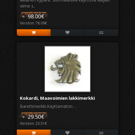
viime s..
98.00€
Veroton: 78.09€
Kokardi, Maavoimien lakkimerkki
Barettimerkki.Käyttämätön ..
29.50€
Veroton: 23.51€