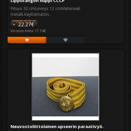
Lipputangon nuppi CCCP
Pituus 32 cmLeveys 12 cmMateriaali:
metalli.Käyttämätön..
22.27€
Veroton hinta: 17.74€
Neuvostoliittolainen upseerin paraativyö.