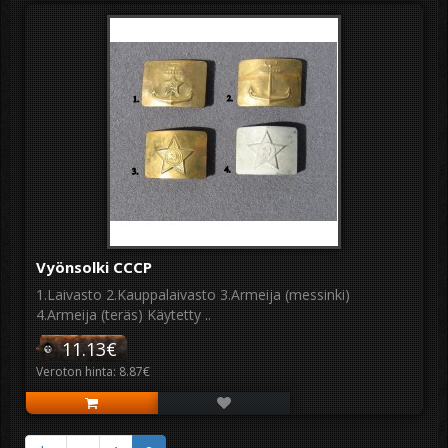
Vyönsolki CCCP
1.Laivasto 2.Kauppalaivasto 3.Armeija (messinki)
4.Armeija (teräs) Käytetty ..
11.13€
Veroton hinta: 8.87€