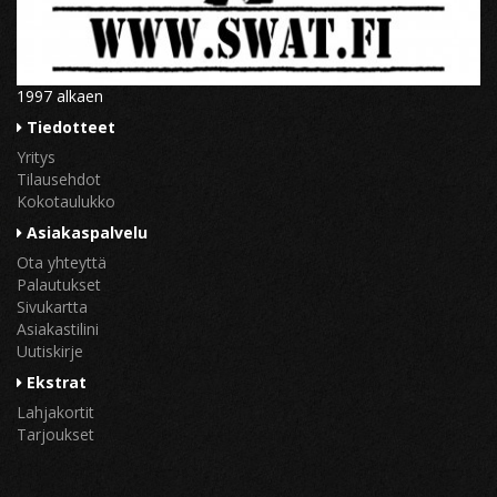
1997 alkaen
Tiedotteet
Yritys
Tilausehdot
Kokotaulukko
Asiakaspalvelu
Ota yhteyttä
Palautukset
Sivukartta
Asiakastilini
Uutiskirje
Ekstrat
Lahjakortit
Tarjoukset