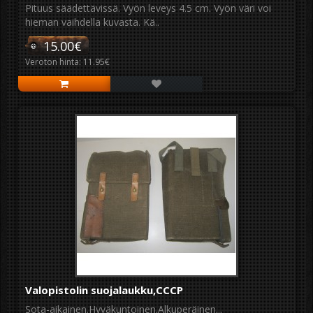
Pituus säädettävissä. Vyön leveys 4.5 cm. Vyön väri voi
hieman vaihdella kuvasta. Kä..
15.00€
Veroton hinta: 11.95€
Valopistolin suojalaukku,CCCP
Sota-aikainen.Hyväkuntoinen.Alkuperäinen...