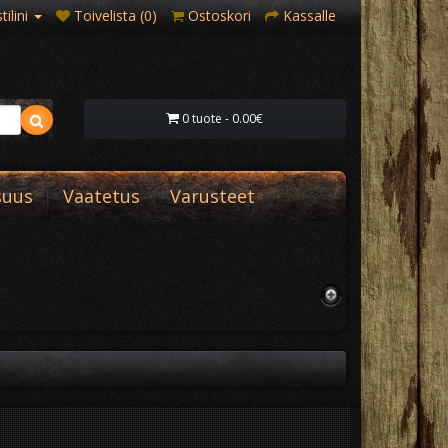
ilini
Toivelista (0)
Ostoskori
Kassalle
0 tuote - 0.00€
suus
Vaatetus
Varusteet