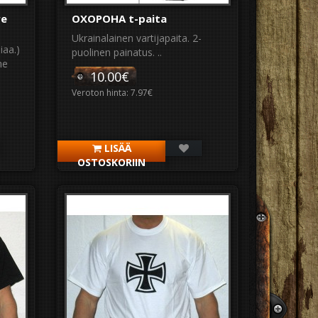
re
OXOPOHA t-paita
Ukrainalainen vartijapaita. 2-
iaa.)
puolinen painatus. ..
he
10.00€
Veroton hinta: 7.97€
LISÄÄ
OSTOSKORIIN