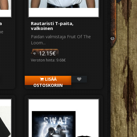
a
Rautaristi T-paita,
valkoinen
he
Paidan valmistaja Fruit Of The
Loom...
12.15€
Veroton hinta: 9.68€
LISÄÄ
OSTOSKORIIN