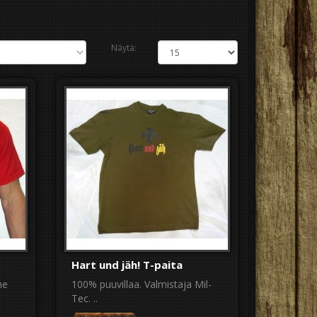
Näytä:
Hart und jäh! T-paita
he
100% puuvillaa. Valmistaja Mil-
Tec. ..