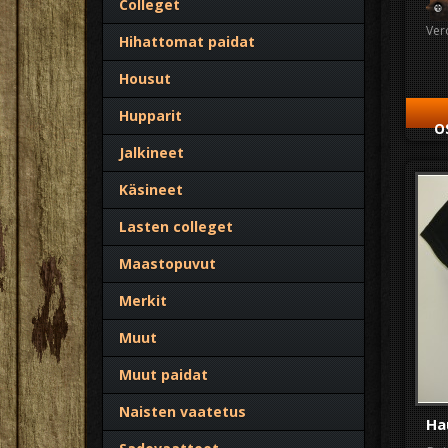
Colleget
Ver
Hihattomat paidat
Housut
Hupparit
O
Jalkineet
Käsineet
Lasten colleget
Maastopuvut
Merkit
Muut
Muut paidat
Naisten vaatetus
Ha