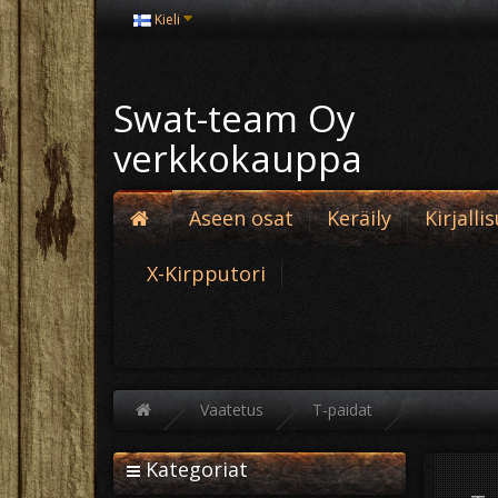
Kieli
Swat-team Oy
verkkokauppa
Aseen osat
Keräily
Kirjalli
X-Kirpputori
Vaatetus
T-paidat
Kategoriat