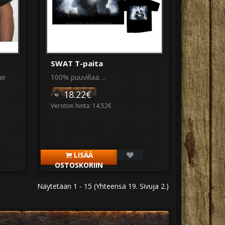
SWAT T-paita
he
100% puuvillaa. ..
18.22€
Veroton hinta: 14.52€
LISÄÄ
OSTOSKORIIN
Näytetään 1 - 15 (Yhteensä 19. Sivuja 2.)