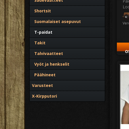
Sadevaatteet
Pai
Loo
Shortsit
Suomalaiset asepuvut
Ver
T-paidat
Takit
O
Talvivaatteet
Vyöt ja henkselit
Päähineet
Varusteet
X-Kirpputori