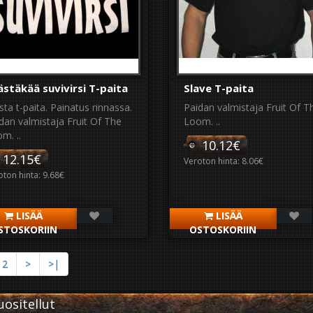
ästäkää suvivirsi T-paita
Slave T-paita
ta t-paita. Painatus rinnassa.
Paidan valmistaja Fruit Of T
dan valmistaja Fruit Of The
Loom. ..
m. ..
10.12€
12.15€
Veroton hinta: 8.06€
oton hinta: 9.68€
LISÄÄ
LISÄÄ
STOSKORIIN
OSTOSKORIIN
2
>
>|
ositellut