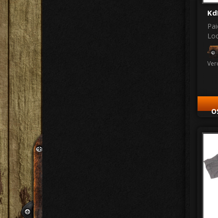
Kd
Pai
Loo
Ver
O