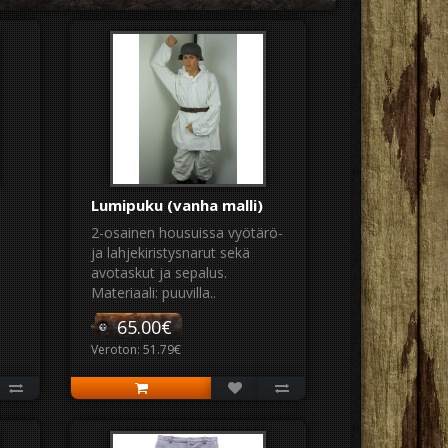
Lumipuku (vanha malli)
2-osainen housuissa vyötärö-
ja lahjekiristysnarut sekä
avotaskut ja sepalus.
Materiaali: puuvilla..
65.00€
Veroton: 51.79€