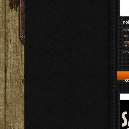
Pol
Val
puuv
Ver
O