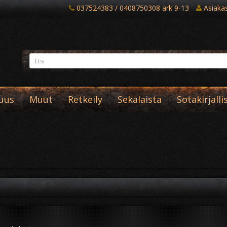
037524383 / 0408750308 ark 9-13
Asiakast
suus
Muut
Retkeily
Sekalaista
Sotakirjalli