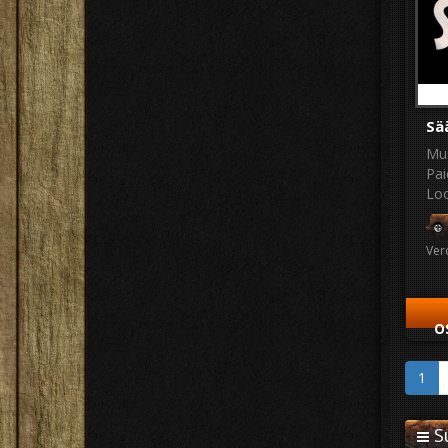
Sä
Mus
Pai
Loo
Ver
O
1
Su