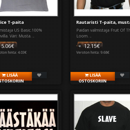
ice T-paita
Rautaristi T-paita, must
mistaja US Basic.100%
Paidan valmistaja Fruit Of T
illa. Väri: Musta. ..
Loom. ..
5.06€
12.15€
oton hinta: 4.03€
Veroton hinta: 9.68€
LISÄÄ
LISÄÄ
STOSKORIIN
OSTOSKORIIN