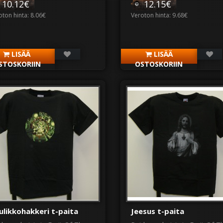
10.12€
12.15€
oton hinta: 8.06€
Veroton hinta: 9.68€
LISÄÄ
LISÄÄ
STOSKORIIN
OSTOSKORIIN
ulikkohakkeri t-paita
Jeesus t-paita