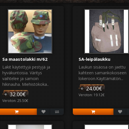
Sa maastolakki m/62
SA-leipälaukku
Lakit käytettyjä pestyjä ja
Laukun sisäosa on jaettu
hyväkuntoisia. Väritys
kahteen samankokoiseen
vaihtelee ja samoin
lokeroon.Käyttämätön...
hikinauha. Miehistökoka..
24.00€
32.00€
Veroton: 19.12€
Veroton: 25.50€