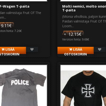
F-Wagen T-paita
Molti nemici, molto ono
T-paita
dan valmistaja Fruit Of The
(Monia vihollisia, paljon kunn
m...
Paidan valmistaja Fruit Of T
9.11€
Loom...
oton hinta: 7.26€
12.15€
Veroton hinta: 9.68€
LISÄÄ
LISÄÄ
STOSKORIIN
OSTOSKORIIN