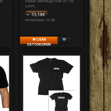
he
Paidan valmistaja Fruit Of The
Loom...
15.18€
Veroton hinta: 12.10€
LISÄÄ
OSTOSKORIIN