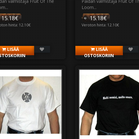
dan valmistaja Fruit Of The
Paidan valmistaja Fruit Of T
m...
Loom...
15.18€
15.18€
oton hinta: 12.10€
Veroton hinta: 12.10€
LISÄÄ
LISÄÄ
STOSKORIIN
OSTOSKORIIN