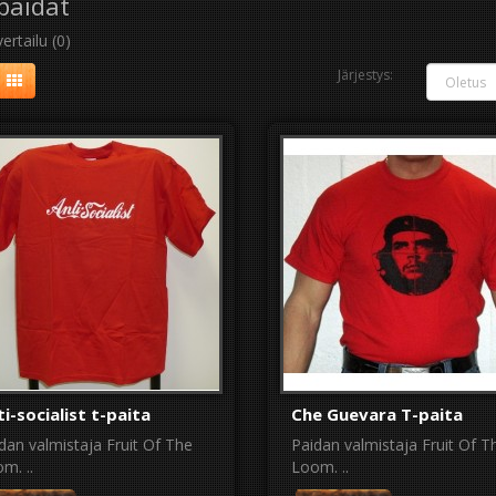
paidat
ertailu (0)
Järjestys:
i-socialist t-paita
Che Guevara T-paita
dan valmistaja Fruit Of The
Paidan valmistaja Fruit Of T
m. ..
Loom. ..