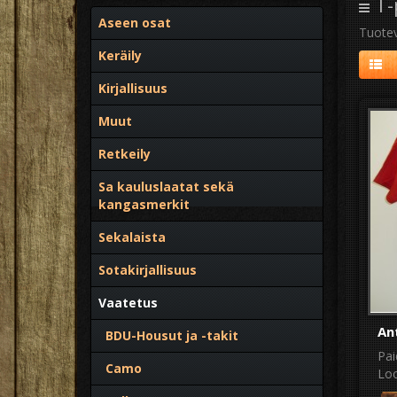
T-
Aseen osat
Tuotev
Keräily
Kirjallisuus
Muut
Retkeily
Sa kauluslaatat sekä
kangasmerkit
Sekalaista
Sotakirjallisuus
Vaatetus
Ant
BDU-Housut ja -takit
Pai
Camo
Loo