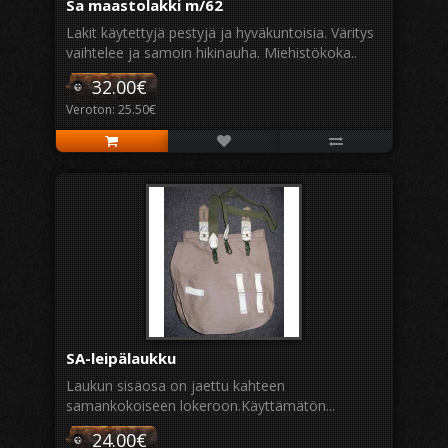
Sa maastolakki m/62
Lakit käytettyjä pestyjä ja hyväkuntoisia. Väritys
vaihtelee ja samoin hikinauha. Miehistökoka..
32.00€
Veroton: 25.50€
SA-leipälaukku
Laukun sisäosa on jaettu kahteen
samankokoiseen lokeroon.Käyttämätön...
24.00€