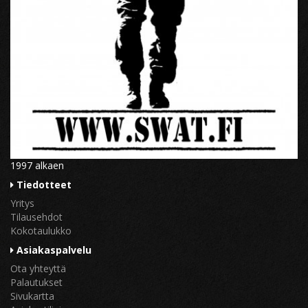
1997 alkaen
Tiedotteet
Yritys
Tilausehdot
Kokotaulukko
Asiakaspalvelu
Ota yhteyttä
Palautukset
Sivukartta