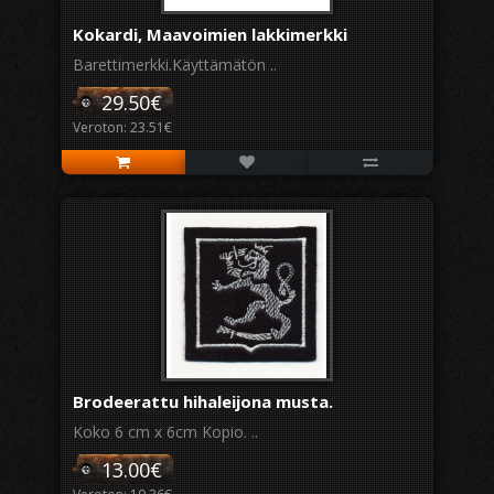
Kokardi, Maavoimien lakkimerkki
Barettimerkki.Käyttämätön ..
29.50€
Veroton: 23.51€
Brodeerattu hihaleijona musta.
Koko 6 cm x 6cm Kopio. ..
13.00€