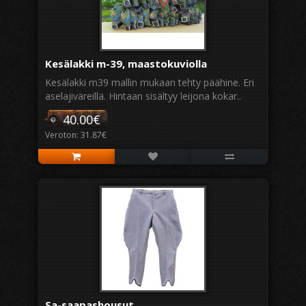
Kesälakki m-39, maastokuviolla
Kesälakki m39 mallin mukaan tehty päähine. Eri
aselajiväreillä. Hintaan sisältyy leijona kokar..
40.00€
Veroton: 31.87€
Sa-saapashousut