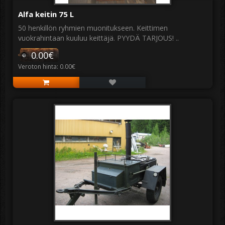
Alfa keitin 75 L
50 henkillön ryhmien muonitukseen. Keittimen
vuokrahintaan kuuluu keittäjä. PYYDÄ TARJOUS! ..
0.00€
Veroton hinta: 0.00€