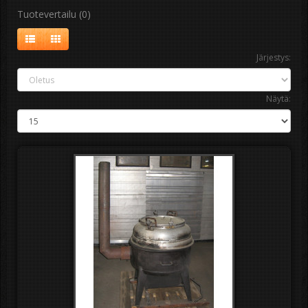
Tuotevertailu (0)
Järjestys:
Näytä: