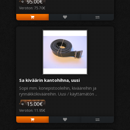
95.00€
Veroton: 75.70€
Sa kiväärin kantohihna, uusi
Sopii mm. konepistooleihin, kivääreihin ja
rynnäkkökivääreihin. Uusi / käyttämätön ..
15.00€
Veroton: 11.95€