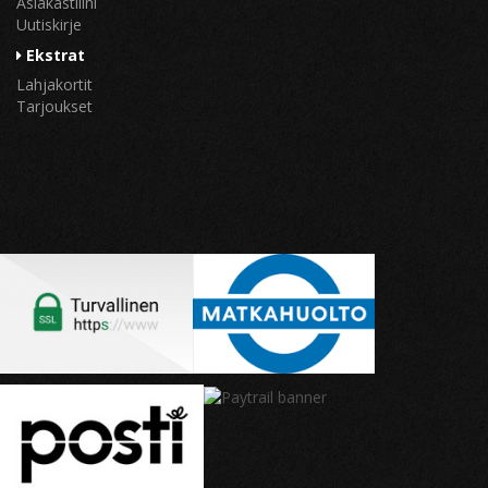
Asiakastilini
Uutiskirje
Ekstrat
Lahjakortit
Tarjoukset