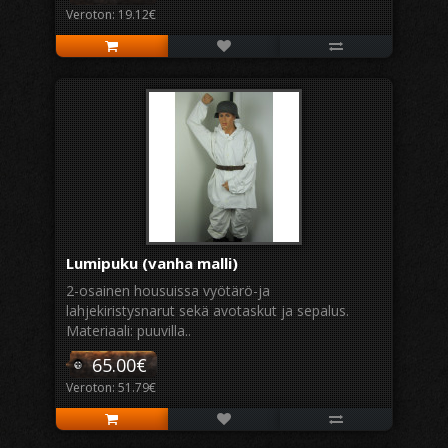
Veroton: 19.12€
Lumipuku (vanha malli)
2-osainen housuissa vyötärö-ja
lahjekiristysnarut sekä avotaskut ja sepalus.
Materiaali: puuvilla..
65.00€
Veroton: 51.79€