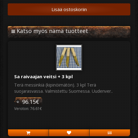
Lisää ostoskoriin
Katso myös nämä tuotteet
Sa raivaajan veitsi + 3 kpl
Terä messinkiä (kipinöimätön). 3 kpl Terä
suojarasvassa. Valmistettu Suomessa. Uudenver..
96.15€
Veroton: 76.61€