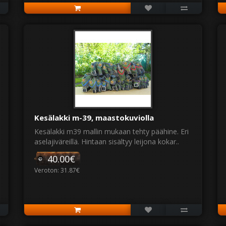
Kesälakki m-39, maastokuviolla
Kesälakki m39 mallin mukaan tehty päähine. Eri
aselajiväreillä. Hintaan sisältyy leijona kokar..
40.00€
Veroton: 31.87€