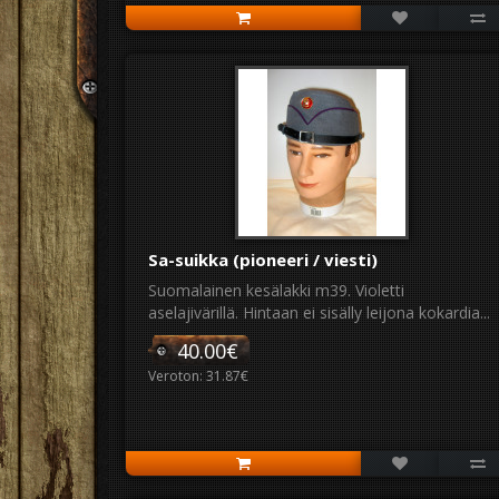
Sa-suikka (pioneeri / viesti)
Suomalainen kesälakki m39. Violetti
aselajivärillä. Hintaan ei sisälly leijona kokardia...
40.00€
Veroton: 31.87€