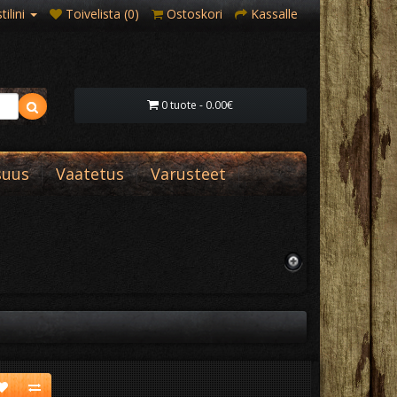
ilini
Toivelista (0)
Ostoskori
Kassalle
0 tuote - 0.00€
suus
Vaatetus
Varusteet