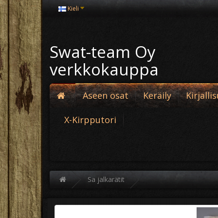
Kieli
Swat-team Oy
verkkokauppa
Aseen osat
Keräily
Kirjalli
X-Kirpputori
Sa jalkarätit