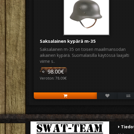
Saksalainen kypärä m-35
Saksalainen m-35 on toisen maailmansodan
aikainen kypärä. Suomalaisilla käytössä laajalti
viime s..
98.00€
Veroton: 78.09€
Tiedo