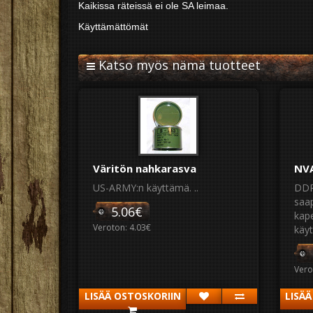
Kaikissa räteissä ei ole SA leimaa.
Käyttämättömät
Katso myös nämä tuotteet
Väritön nahkarasva
NVA
US-ARMY:n käyttämä. ..
DDR
saa
5.06€
kap
Veroton: 4.03€
käyt
Vero
LISÄÄ OSTOSKORIIN
LISÄ