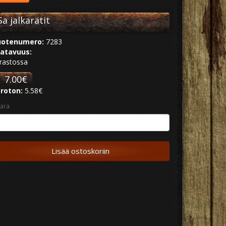
Sa jalkarätit
otenumero:
7283
atavuus:
rastossa
7.00€
roton:
5.58€
ärä
Lisää ostoskoriin