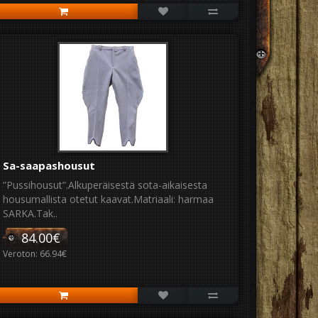
Sa-saapashousut
”Pussihousut”.Alkuperäisestä sota-aikaisesta
housumallista otetut kaavat.Matriaali: harmaa
SARKA.Tak..
84.00€
Veroton: 66.94€