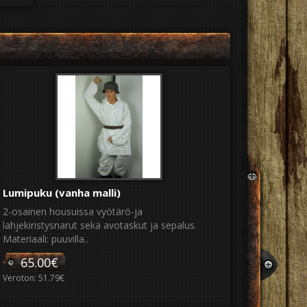
Lumipuku (vanha malli)
2-osainen housuissa vyötärö-ja
lahjekiristysnarut sekä avotaskut ja sepalus.
Materiaali: puuvilla..
65.00€
Veroton: 51.79€