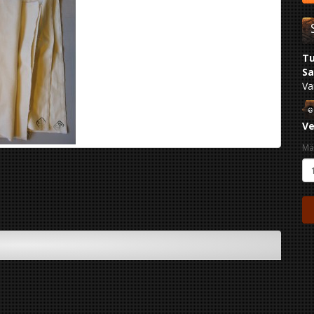
Tu
Sa
Va
Ve
Mä