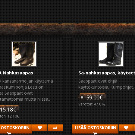
 Nahkasaapas
Sa-nahkasaapas, käytet
 kansanarmeijan käyttämä
Saappaat ovat ehjiä
pasKumipohja.Lesti on
käyttökuntoisia. Kumipohjat. .
ea.Saappaat ovat
59.00€
tämättömiä mutta niissä..
Veroton: 47.01€
15.18€
ton: 12.10€
Ä OSTOSKORIIN
LISÄÄ OSTOSKORIIN