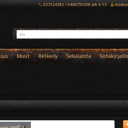
037524383 / 0408750308 ark 9-13
Asiakast
suus
Muut
Retkeily
Sekalaista
Sotakirjalli