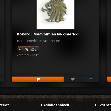
Kokardi, Maavoimien lakkimerkki
Barettimerkki.Käyttämätön ..
29.50€
Veroton: 23.51€
tteet
Asiakaspalvelu
Ekstra