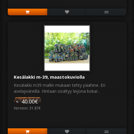
Kesälakki m-39, maastokuviolla
Kesälakki m39 mallin mukaan tehty päähine. Eri
aselajiväreillä. Hintaan sisältyy leijona kokar..
40.00€
Veroton: 31.87€