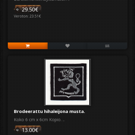
29.50€
Veroton: 23.51€
Brodeerattu hihaleijona musta.
Koko 6 cm x 6cm Kopio. ..
13.00€