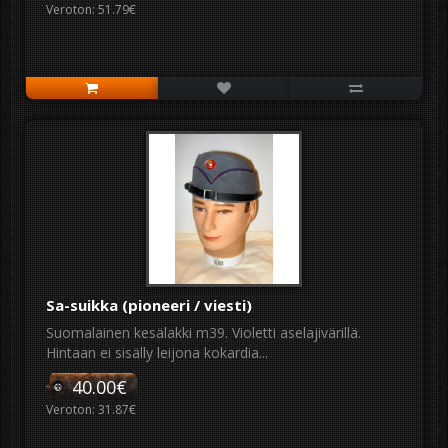
Veroton: 51.79€
Sa-suikka (pioneeri / viesti)
Suomalainen kesälakki m39. Violetti aselajivärillä.
Hintaan ei sisälly leijona kokardia...
40.00€
Veroton: 31.87€