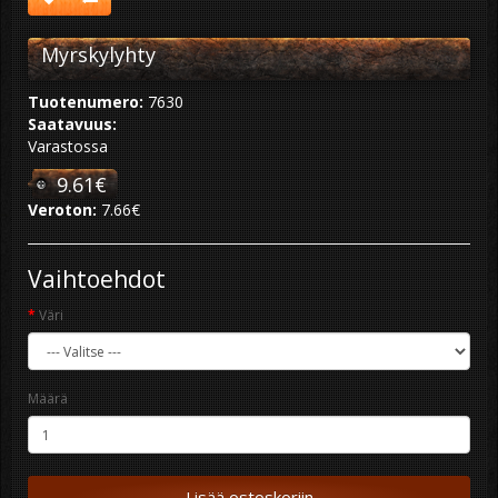
Myrskylyhty
Tuotenumero:
7630
Saatavuus:
Varastossa
9.61€
Veroton:
7.66€
Vaihtoehdot
Väri
Määrä
Lisää ostoskoriin