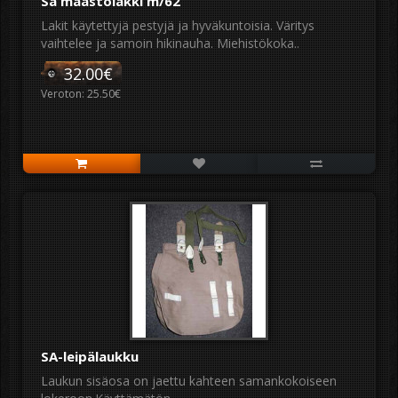
Sa maastolakki m/62
Lakit käytettyjä pestyjä ja hyväkuntoisia. Väritys
vaihtelee ja samoin hikinauha. Miehistökoka..
32.00€
Veroton: 25.50€
SA-leipälaukku
Laukun sisäosa on jaettu kahteen samankokoiseen