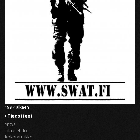
1997 alkaen
Tiedotteet
Yritys
Tilausehdot
Kokotaulukko