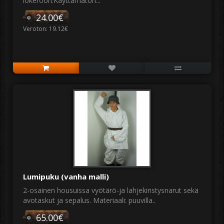
lokeroon.Käyttämätön...
24.00€
Veroton: 19.12€
Lumipuku (vanha malli)
2-osainen housuissa vyötärö-ja lahjekiristysnarut sekä
avotaskut ja sepalus. Materiaali: puuvilla..
65.00€