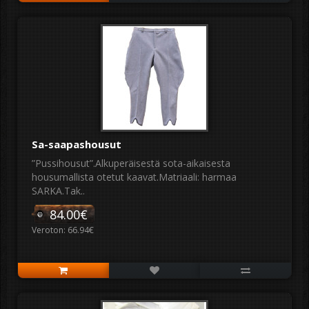
Sa-saapashousut
”Pussihousut”.Alkuperäisestä sota-aikaisesta
housumallista otetut kaavat.Matriaali: harmaa
SARKA.Tak..
84.00€
Veroton: 66.94€