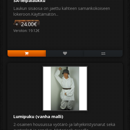
SA-leipälaukku
Laukun sisäosa on jaettu kahteen samankokoiseen
lokeroon.Käyttämätön...
24.00€
Veroton: 19.12€
Lumipuku (vanha malli)
2-osainen housuissa vyötärö-ja lahjekiristysnarut sekä