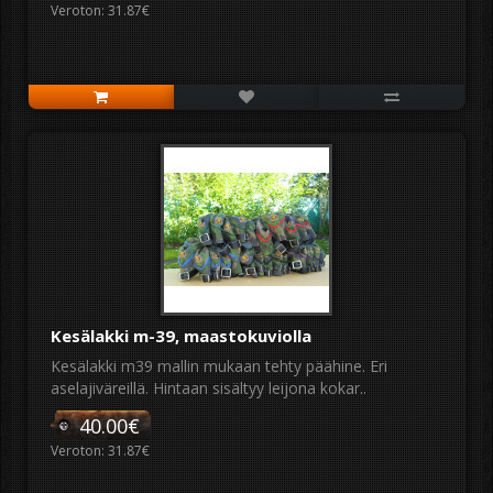
Veroton: 31.87€
Kesälakki m-39, maastokuviolla
Kesälakki m39 mallin mukaan tehty päähine. Eri
aselajiväreillä. Hintaan sisältyy leijona kokar..
40.00€
Veroton: 31.87€