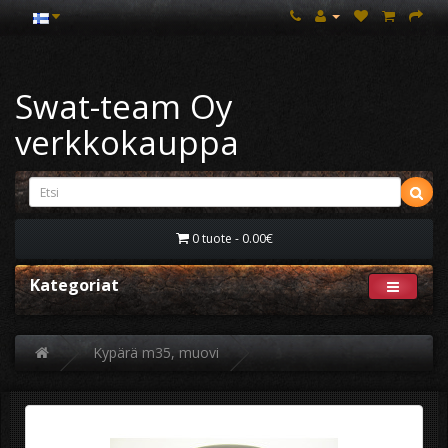
Swat-team Oy
verkkokauppa
0 tuote - 0.00€
Kategoriat
Kypärä m35, muovi