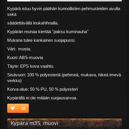
Kypärä istuu hyvin päähän kunnollisten pehmusteiden avulla
sekä
säädettävällä leukahihnalla.
Kypärän reunaa kiertää "paksu kuminauha"
Mukana tulee kankainen suojapussi.
Väri:
musta.
Kuori: ABS-muovia
Täyte: EPS kova vaahto.
Sisävuori: 100 % polyesteriä (pehmeä, mukava, hikeä imevä
verkko)
Korva-alue: 50 % PU, 50 % polyesteri
Kypärällä ei ole mitään suojausarvoa.
Kypärä m35, muovi