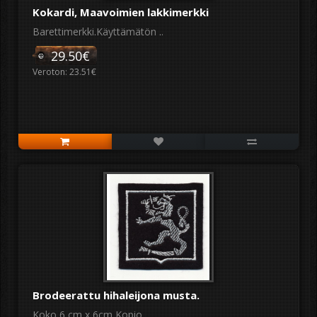
Kokardi, Maavoimien lakkimerkki
Barettimerkki.Käyttämätön ..
29.50€
Veroton: 23.51€
Brodeerattu hihaleijona musta.
Koko 6 cm x 6cm Kopio. ..