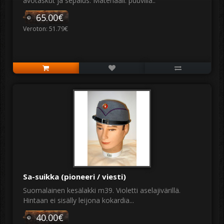
avotaskut ja sepalus. Materiaali: puuvilla..
65.00€
Veroton: 51.79€
Sa-suikka (pioneeri / viesti)
Suomalainen kesälakki m39. Violetti aselajivärillä.
Hintaan ei sisälly leijona kokardia...
40.00€