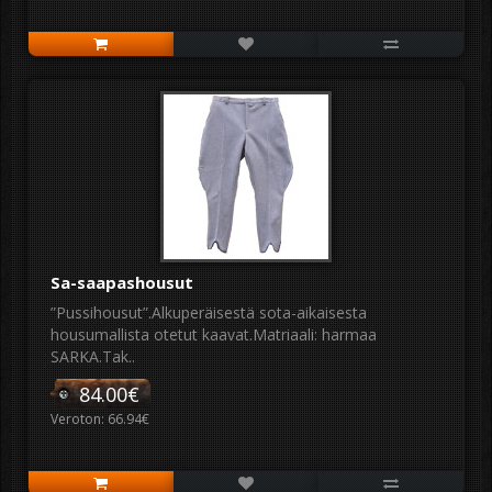
Sa-saapashousut
”Pussihousut”.Alkuperäisestä sota-aikaisesta
housumallista otetut kaavat.Matriaali: harmaa
SARKA.Tak..
84.00€
Veroton: 66.94€