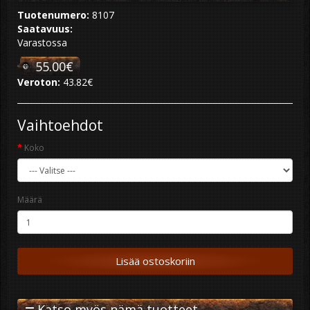
Tuotenumero:
8107
Saatavuus:
Varastossa
55.00€
Veroton:
43.82€
Vaihtoehdot
Koko
Määrä
Lisää ostoskoriin
Katso myös nämä tuotteet