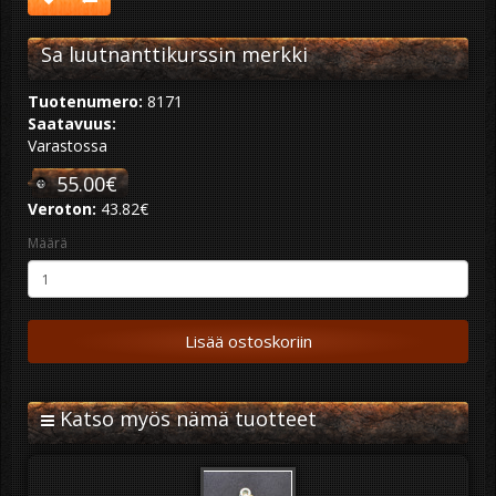
Sa luutnanttikurssin merkki
Tuotenumero:
8171
Saatavuus:
Varastossa
55.00€
Veroton:
43.82€
Määrä
Lisää ostoskoriin
Katso myös nämä tuotteet