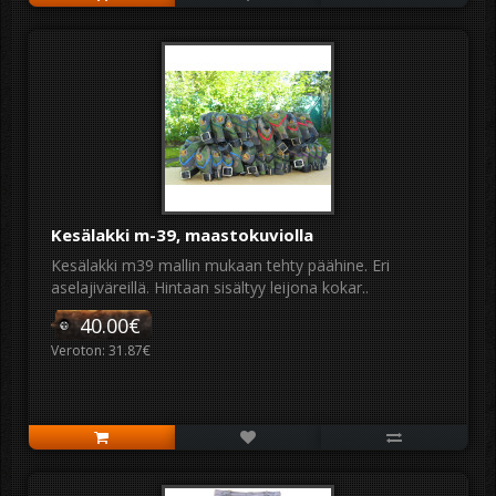
Kesälakki m-39, maastokuviolla
Kesälakki m39 mallin mukaan tehty päähine. Eri
aselajiväreillä. Hintaan sisältyy leijona kokar..
40.00€
Veroton: 31.87€