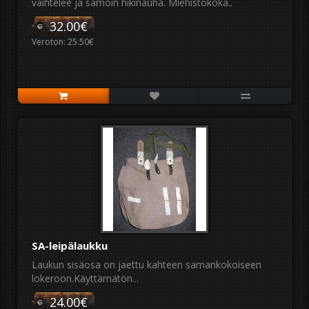
vaihtelee ja samoin hikinauha. Miehistökoka..
32.00€
Veroton: 25.50€
SA-leipälaukku
Laukun sisäosa on jaettu kahteen samankokoiseen
lokeroon.Käyttämätön...
24.00€