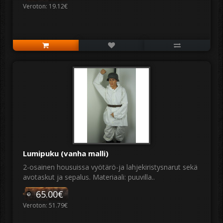
Veroton: 19.12€
Lumipuku (vanha malli)
2-osainen housuissa vyötärö-ja lahjekiristysnarut sekä
avotaskut ja sepalus. Materiaali: puuvilla..
65.00€
Veroton: 51.79€