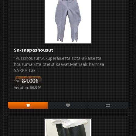
Sa-saapashousut
”Pussihousut”.Alkuperäisestä sota-aikaisesta
housumallista otetut kaavat.Matriaali: harmaa
SARKA.Tak..
84.00€
Veroton: 66.94€