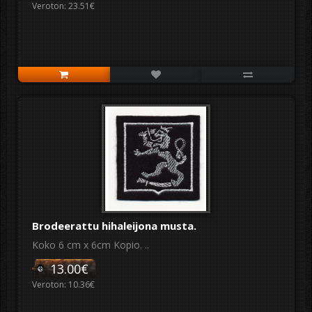
Veroton: 23.51€
Brodeerattu hihaleijona musta.
Koko 6 cm x 6cm Kopio. ..
13.00€
Veroton: 10.36€