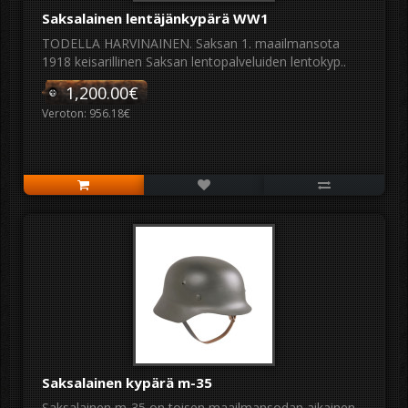
Saksalainen lentäjänkypärä WW1
TODELLA HARVINAINEN. Saksan 1. maailmansota
1918 keisarillinen Saksan lentopalveluiden lentokyp..
1,200.00€
Veroton: 956.18€
Saksalainen kypärä m-35
Saksalainen m-35 on toisen maailmansodan aikainen