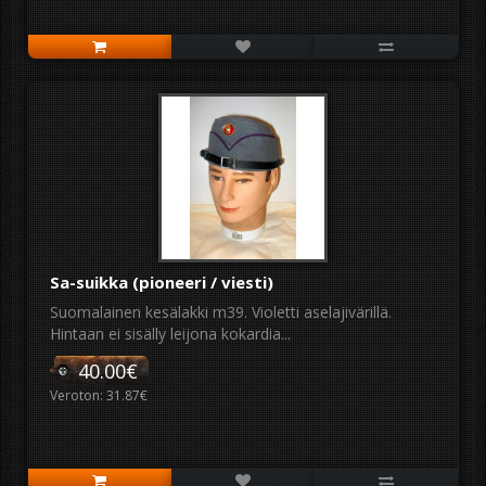
Sa-suikka (pioneeri / viesti)
Suomalainen kesälakki m39. Violetti aselajivärillä.
Hintaan ei sisälly leijona kokardia...
40.00€
Veroton: 31.87€