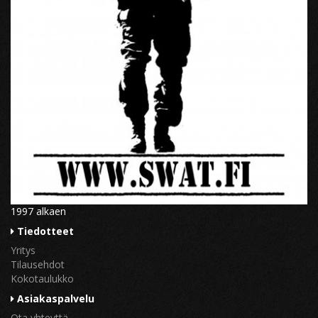
1997 alkaen
Tiedotteet
Yritys
Tilausehdot
Kokotaulukko
Asiakaspalvelu
Ota yhteyttä