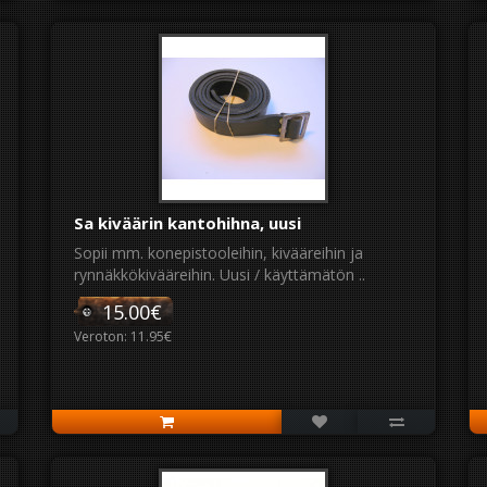
Sa kiväärin kantohihna, uusi
Sopii mm. konepistooleihin, kivääreihin ja
rynnäkkökivääreihin. Uusi / käyttämätön ..
15.00€
Veroton: 11.95€