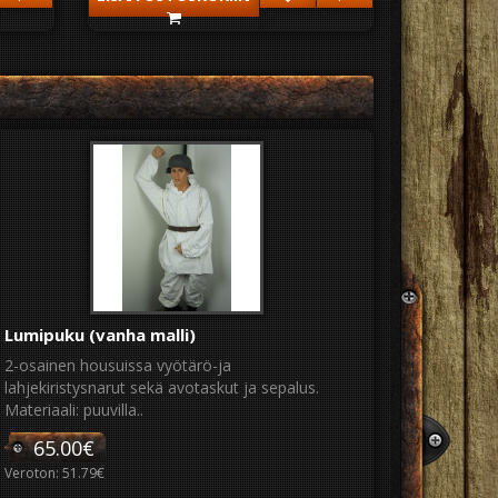
Lumipuku (vanha malli)
2-osainen housuissa vyötärö-ja
lahjekiristysnarut sekä avotaskut ja sepalus.
Materiaali: puuvilla..
65.00€
Veroton: 51.79€