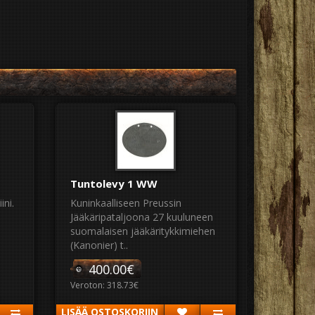
Tuntolevy 1 WW
ini.
Kuninkaalliseen Preussin
Jääkäripataljoona 27 kuuluneen
suomalaisen jääkäritykkimiehen
(Kanonier) t..
400.00€
Veroton: 318.73€
LISÄÄ OSTOSKORIIN