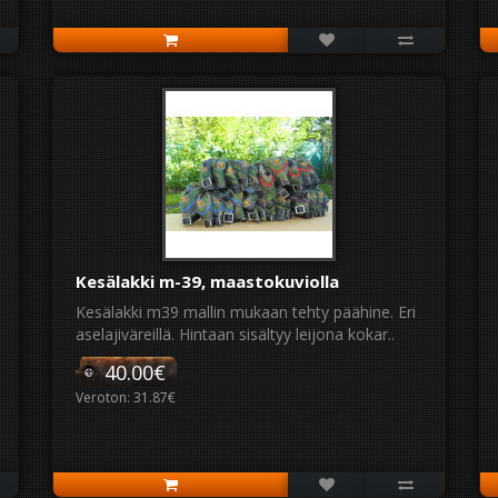
Kesälakki m-39, maastokuviolla
Kesälakki m39 mallin mukaan tehty päähine. Eri
aselajiväreillä. Hintaan sisältyy leijona kokar..
40.00€
Veroton: 31.87€