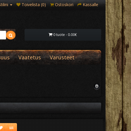
ilini
Toivelista (0)
Ostoskori
Kassalle
0 tuote - 0.00€
suus
Vaatetus
Varusteet