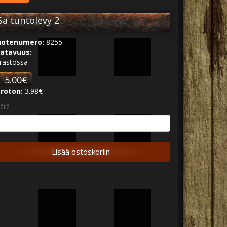
Sa tuntolevy 2
otenumero:
8255
atavuus:
rastossa
5.00€
roton:
3.98€
ärä
Lisää ostoskoriin