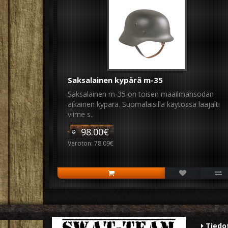
Saksalainen kypärä m-35
Saksalainen m-35 on toisen maailmansodan
aikainen kypärä. Suomalaisilla käytössä laajalti
viime s..
98.00€
Veroton: 78.09€
Tiedo