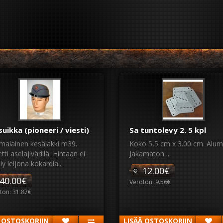
suikka (pioneeri / viesti)
Sa tuntolevy 2. 5 kpl
malainen kesälakki m39.
Koko 5,5 cm x 3.00 cm. Alumi
etti aselajivärillä. Hintaan ei
Jakamaton. ..
lly leijona kokardia...
12.00€
40.00€
Veroton: 9.56€
ton: 31.87€
Ä OSTOSKORIIN
LISÄÄ OSTOSKORIIN