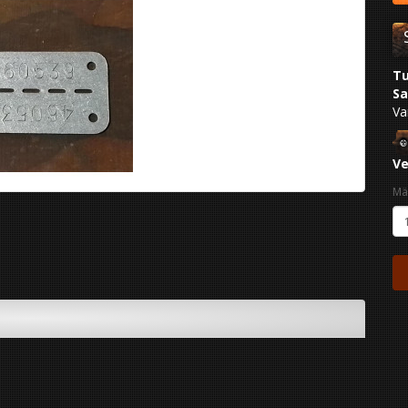
Tu
Sa
Va
Ve
Mä