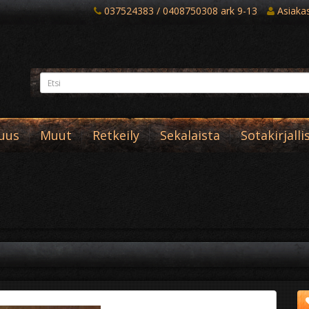
037524383 / 0408750308 ark 9-13
Asiakast
suus
Muut
Retkeily
Sekalaista
Sotakirjalli