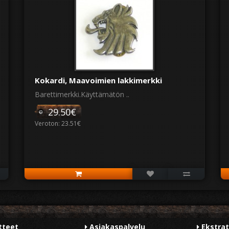
Kokardi, Maavoimien lakkimerkki
Barettimerkki.Käyttämätön ..
29.50€
Veroton: 23.51€
tteet
Asiakaspalvelu
Ekstra