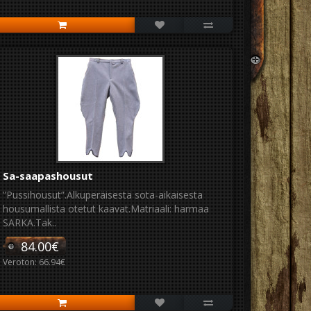
Sa-saapashousut
”Pussihousut”.Alkuperäisestä sota-aikaisesta
housumallista otetut kaavat.Matriaali: harmaa
SARKA.Tak..
84.00€
Veroton: 66.94€