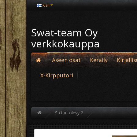
Kieli
Swat-team Oy
verkkokauppa
Aseen osat
Keräily
Kirjalli
X-Kirpputori
Sa tuntolevy 2