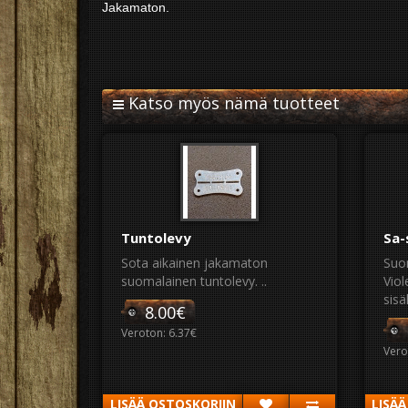
Jakamaton.
Katso myös nämä tuotteet
Tuntolevy
Sa-
Sota aikainen jakamaton
Suo
suomalainen tuntolevy. ..
Viol
sisä
8.00€
Veroton: 6.37€
Vero
LISÄÄ OSTOSKORIIN
LISÄ