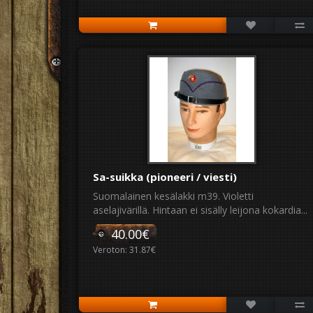
Sa-suikka (pioneeri / viesti)
Suomalainen kesälakki m39. Violetti
aselajivärillä. Hintaan ei sisälly leijona kokardia...
40.00€
Veroton: 31.87€