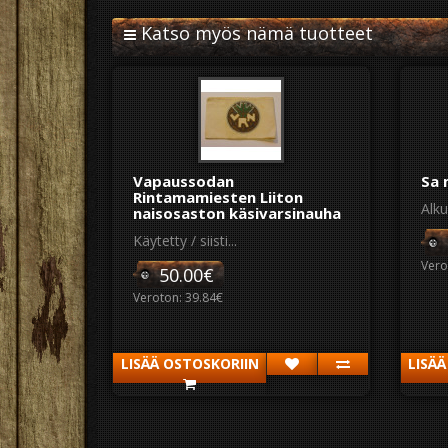
Katso myös nämä tuotteet
Vapaussodan
Sa 
Rintamamiesten Liiton
Alku
naisosaston käsivarsinauha
Käytetty / siisti...
Vero
50.00€
Veroton: 39.84€
LISÄÄ OSTOSKORIIN
LISÄ