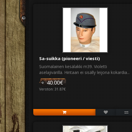
Sa-suikka (pioneeri / viesti)
Suomalainen kesälakki m39. Violetti
aselajivärillä. Hintaan ei sisälly leijona kokardia...
40.00€
Veroton: 31.87€