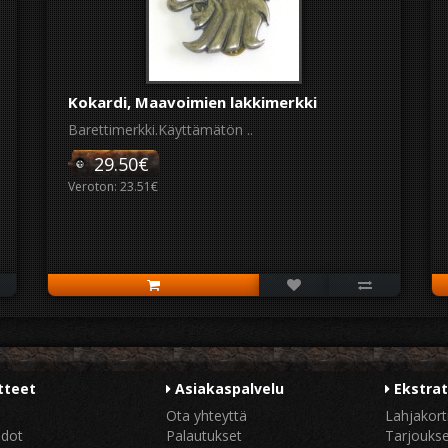
Kokardi, Maavoimien lakkimerkki
Barettimerkki.Käyttämätön ..
29.50€
Veroton: 23.51€
tteet
Asiakaspalvelu
Ekstra
Ota yhteyttä
Lahjakort
hdot
Palautukset
Tarjouks