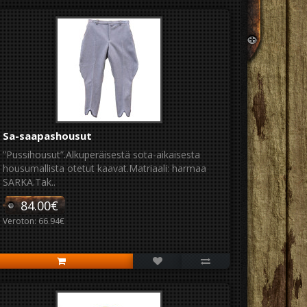
Sa-saapashousut
”Pussihousut”.Alkuperäisestä sota-aikaisesta
housumallista otetut kaavat.Matriaali: harmaa
SARKA.Tak..
84.00€
Veroton: 66.94€