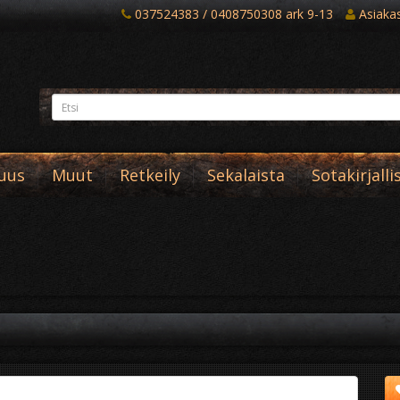
037524383 / 0408750308 ark 9-13
Asiakast
suus
Muut
Retkeily
Sekalaista
Sotakirjalli