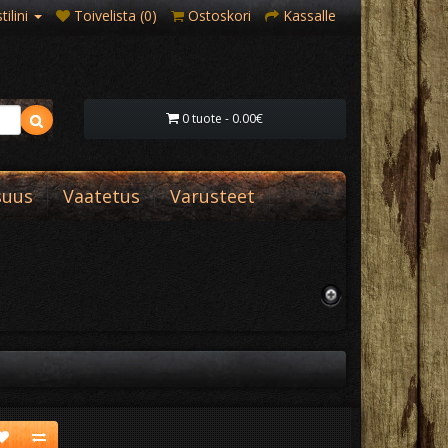
ilini
Toivelista (0)
Ostoskori
Kassalle
0 tuote - 0.00€
suus
Vaatetus
Varusteet