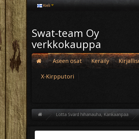
Kieli
Swat-team Oy
verkkokauppa
Aseen osat
Keräily
Kirjalli
X-Kirpputori
Lotta Svärd hihanauha, Kankaanpää