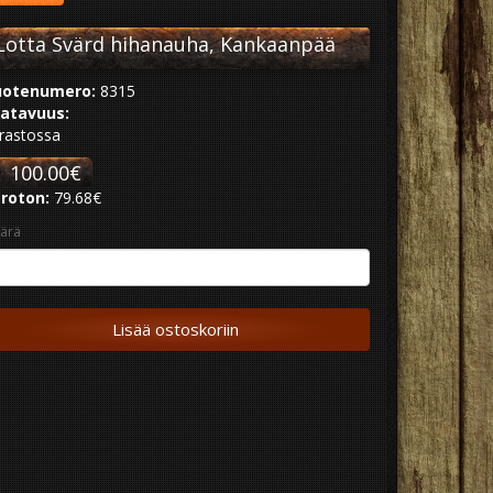
Lotta Svärd hihanauha, Kankaanpää
otenumero:
8315
atavuus:
rastossa
100.00€
roton:
79.68€
ärä
Lisää ostoskoriin