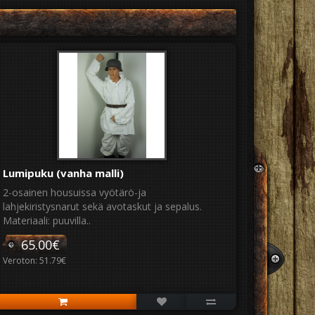
Lumipuku (vanha malli)
2-osainen housuissa vyötärö-ja
lahjekiristysnarut sekä avotaskut ja sepalus.
Materiaali: puuvilla..
65.00€
Veroton: 51.79€