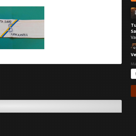
Tu
Sa
Va
Ve
Mä