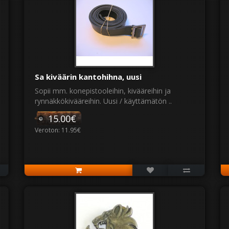
Sa kiväärin kantohihna, uusi
Sopii mm. konepistooleihin, kivääreihin ja
rynnäkkökivääreihin. Uusi / käyttämätön ..
15.00€
Veroton: 11.95€