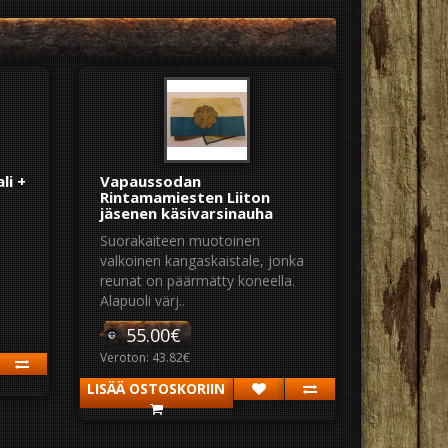
li +
Vapaussodan
Rintamamiesten Liiton
jäsenen käsivarsinauha
Suorakaiteen muotoinen
valkoinen kangaskaistale, jonka
reunat on päärmätty koneella.
Alapuoli värj..
55.00€
Veroton: 43.82€
LISÄÄ OSTOSKORIIN