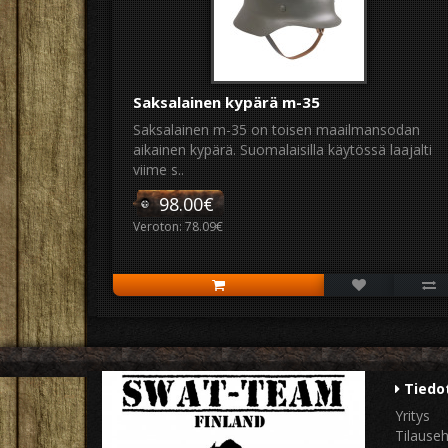
Saksalainen kypärä m-35
Saksalainen m-35 on toisen maailmansodan
aikainen kypärä. Suomalaisilla käytössä laajalti
viime s..
98.00€
Veroton: 78.09€
Tiedo
Yritys
Tilause