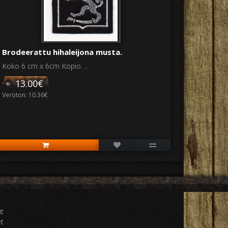
Brodeerattu hihaleijona musta.
Koko 6 cm x 6cm Kopio. ..
13.00€
Veroton: 10.36€
t
it
et