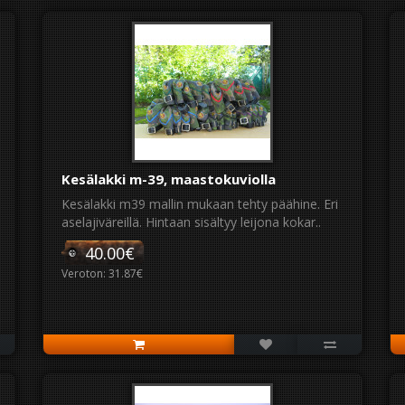
Kesälakki m-39, maastokuviolla
Kesälakki m39 mallin mukaan tehty päähine. Eri
aselajiväreillä. Hintaan sisältyy leijona kokar..
40.00€
Veroton: 31.87€