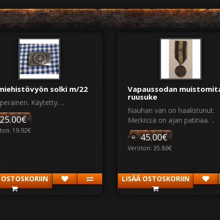
miehistövyön solki m/22
Vapaussodan muistomita
ruusuke
peräinen. Käytetty. ..
Nauhan väri on haalistunut.
25.00€
Merkissä on ajan patinaa. ..
ton: 19.92€
45.00€
Veroton: 35.86€
Ä OSTOSKORIIN
LISÄÄ OSTOSKORIIN